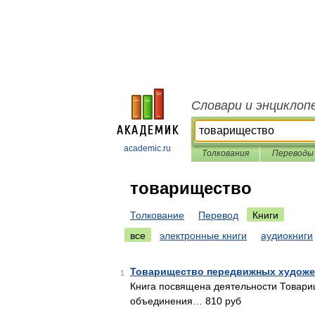
Словари и энциклоп
academic.ru
Толкования
Переводы
товарищество
Толкование
Перевод
Книги
все
электронные книги
аудиокниги
Товарищество передвижных художе
1
Книга посвящена деятельности Товари
объединения… 810 руб