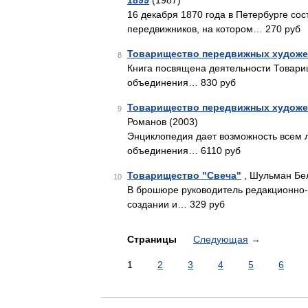
1899
(1987)
16 декабря 1870 года в Петербурге со
передвижников, на котором… 270 руб
Товарищество передвижных художе
8
Книга посвящена деятельности Товари
объединения… 830 руб
Товарищество передвижных художес
9
Романов (2003)
Энциклопедия дает возможность всем л
объединения… 6110 руб
Товарищество "Свеча"
, Шульман Бе
10
В брошюре руководитель редакционно-и
создании и… 329 руб
Страницы
Следующая
→
1
2
3
4
5
6