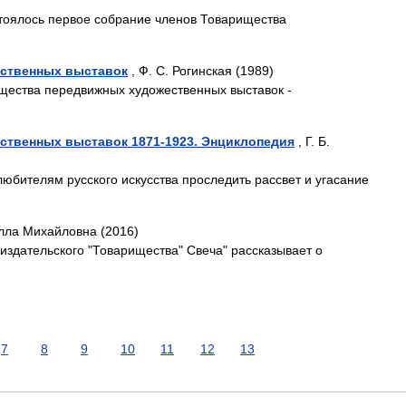
стоялось первое собрание членов Товарищества
ственных выставок
, Ф. С. Рогинская (1989)
щества передвижных художественных выставок -
твенных выставок 1871-1923. Энциклопедия
, Г. Б.
юбителям русского искусства проследить рассвет и угасание
лла Михайловна (2016)
здательского "Товарищества" Свеча" рассказывает о
7
8
9
10
11
12
13